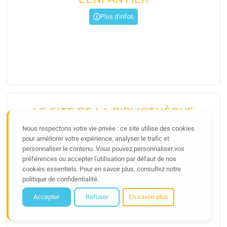
Plus d'infos
LE SITE DE LA BIBLIOTHÈQUE
NATIONALE DE FRANCE
Nous respectons votre vie privée : ce site utilise des cookies
pour améliorer votre expérience, analyser le trafic et
Visiter
personnaliser le contenu. Vous pouvez personnaliser vos
La
Bibliothèque nationale de France
(
BnF
) recueille, conserve,
préférences ou accepter l'utilisation par défaut de nos
enrichit et communique le patrimoine documentaire national. Ce
cookies essentiels. Pour en savoir plus, consultez notre
site donne accès aux
...
politique de confidentialité.
Accepter
Refuser
En savoir plus